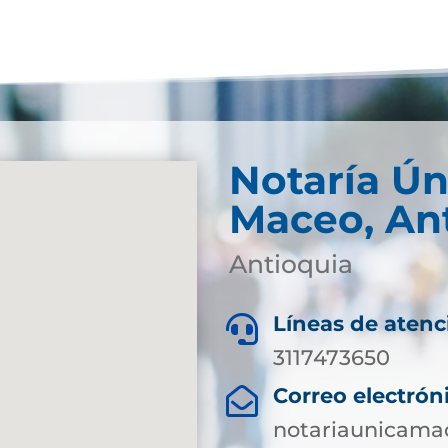
Notaría Ún
Maceo, An
Antioquia
Líneas de atenc

3117473650
Correo electrón

notariaunicam