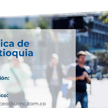
ica de
tioquia
ión:
ico:
aceo@ucnc.com.co