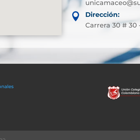
unicamaceo@sup
Dirección:

Carrera 30 # 30 
onales