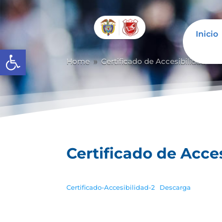
Inicio
Abrir barra de herramientas
Home
Certificado de Accesibilidad
C
9
9
Certificado de Acce
Certificado-Accesibilidad-2
Descarga