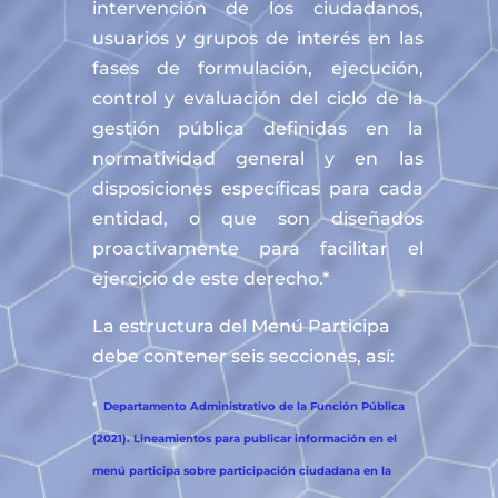
intervención de los ciudadanos,
usuarios y grupos de interés en las
fases de formulación, ejecución,
control y evaluación del ciclo de la
gestión pública definidas en la
normatividad general y en las
disposiciones específicas para cada
entidad, o que son diseñados
proactivamente para facilitar el
ejercicio de este derecho.*
La estructura del Menú Participa
debe contener seis secciones, así:
*
Departamento Administrativo de la Función Pública
(2021). Lineamientos para publicar información en el
menú participa sobre participación ciudadana en la