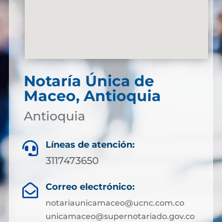
Notaría Única de
Maceo, Antioquia
Antioquia
Líneas de atención:

3117473650
Correo electrónico:

notariaunicamaceo@ucnc.com.co
unicamaceo@supernotariado.gov.co