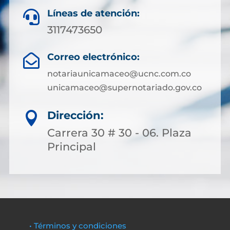
Líneas de atención:

3117473650
Correo electrónico:

notariaunicamaceo@ucnc.com.co
unicamaceo@supernotariado.gov.co
Dirección:

Carrera 30 # 30 - 06. Plaza
Principal
• Términos y condiciones