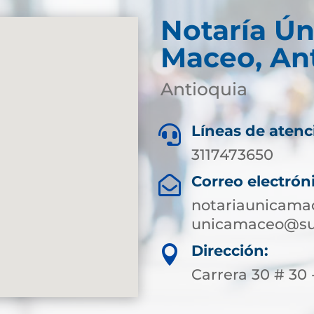
Notaría Ún
Maceo, An
Antioquia
Líneas de atenc

3117473650
Correo electrón

notariaunicam
unicamaceo@sup
Dirección:

Carrera 30 # 30 