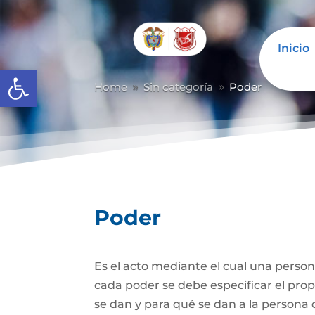
Inicio
Abrir barra de herramientas
Home
Sin categoría
Poder
9
9
Poder
Es el acto mediante el cual una person
cada poder se debe especificar el propó
se dan y para qué se dan a la persona 