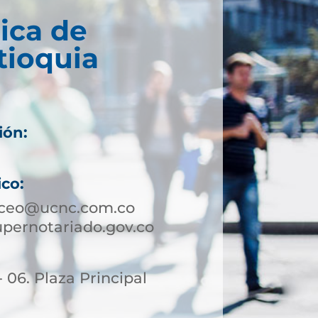
ica de
tioquia
ión:
ico:
aceo@ucnc.com.co
ernotariado.gov.co
- 06. Plaza Principal