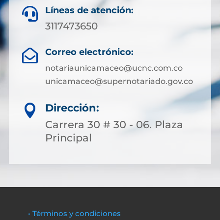
Líneas de atención:

3117473650
Correo electrónico:

notariaunicamaceo@ucnc.com.co
unicamaceo@supernotariado.gov.co
Dirección:

Carrera 30 # 30 - 06. Plaza
Principal
• Términos y condiciones