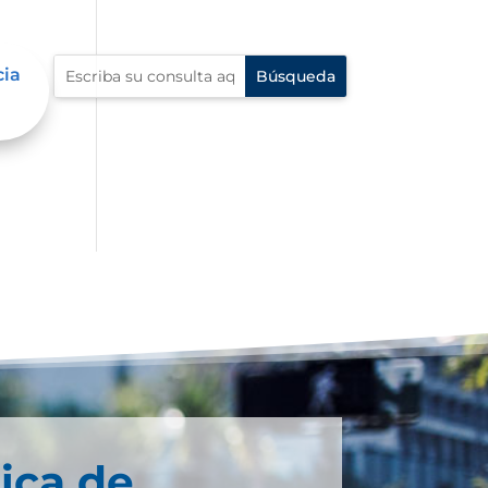
cia
ica de