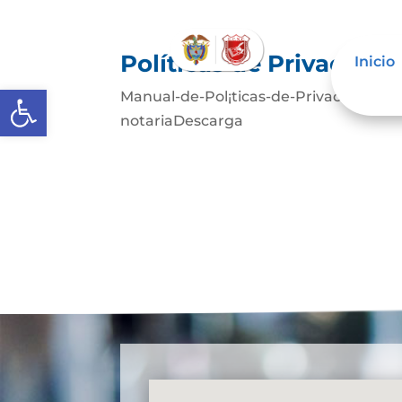
Políticas de Privacida
Inicio
Abrir barra de herramientas
Manual-de-Pol¡ticas-de-Privacidad-We
notariaDescarga