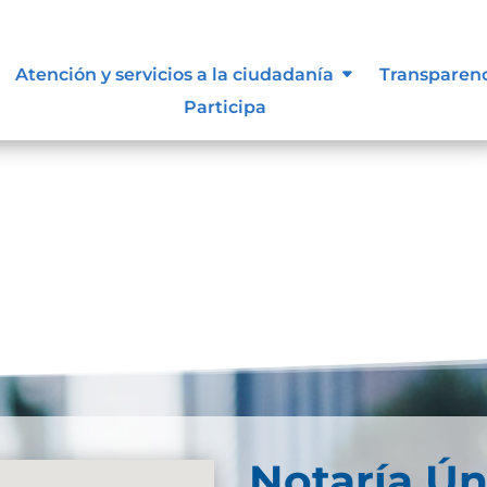
d Web
Atención y servicios a la ciudadanía
Transparen
Participa
bDescarga Politicas-de-Seguridad-de-la-informacion-
Notaría Ún