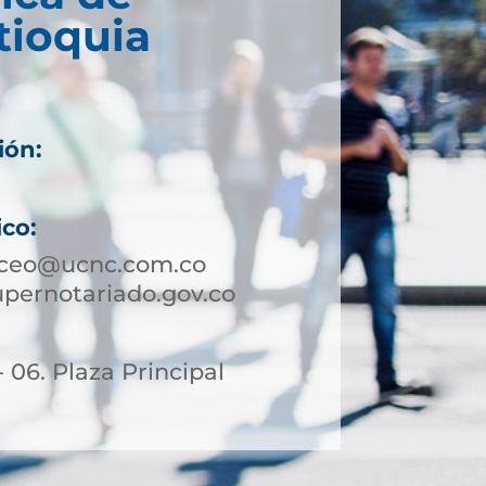
tioquia
ión:
ico:
aceo@ucnc.com.co
ernotariado.gov.co
- 06. Plaza Principal