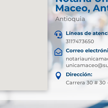
Maceo, An
Antioquia
Líneas de atenc

3117473650
Correo electrón

notariaunicam
unicamaceo@sup
Dirección:

Carrera 30 # 30 