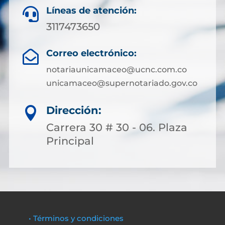
Líneas de atención:

3117473650
Correo electrónico:

notariaunicamaceo@ucnc.com.co
unicamaceo@supernotariado.gov.co
Dirección:

Carrera 30 # 30 - 06. Plaza
Principal
• Términos y condiciones