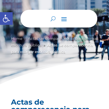
Abrir barra de herramientas
Home
Actas de comparecencia para otorgar
9
escritura pública
Actas de comparecencia
9
para otorgar escritura pública
Actas de