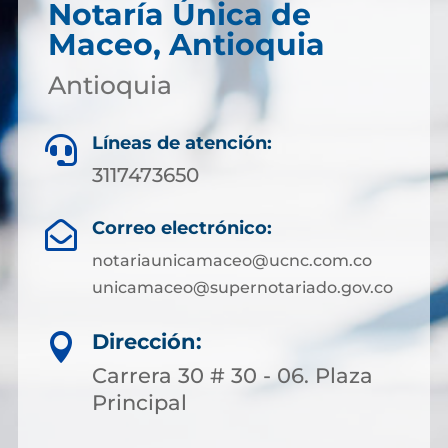
Notaría Única de
Maceo, Antioquia
Antioquia
Líneas de atención:

3117473650
Correo electrónico:

notariaunicamaceo@ucnc.com.co
unicamaceo@supernotariado.gov.co
Dirección:

Carrera 30 # 30 - 06. Plaza
Principal