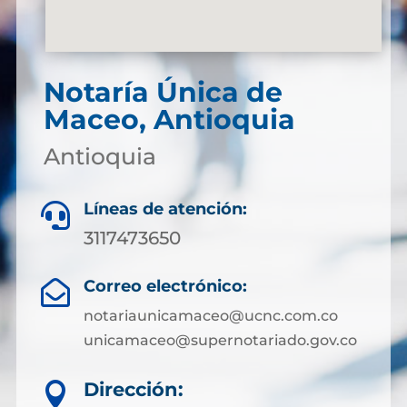
Notaría Única de
Maceo, Antioquia
Antioquia
Líneas de atención:

3117473650
Correo electrónico:

notariaunicamaceo@ucnc.com.co
unicamaceo@supernotariado.gov.co
Dirección:
