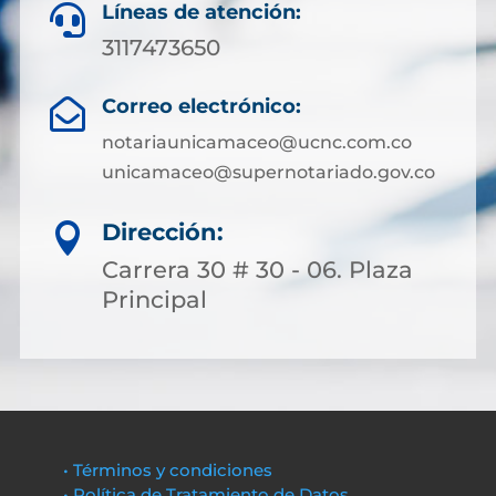
Líneas de atención:

3117473650
Correo electrónico:

notariaunicamaceo@ucnc.com.co
unicamaceo@supernotariado.gov.co
Dirección:

Carrera 30 # 30 - 06. Plaza
Principal
• Términos y condiciones
• Política de Tratamiento de Datos