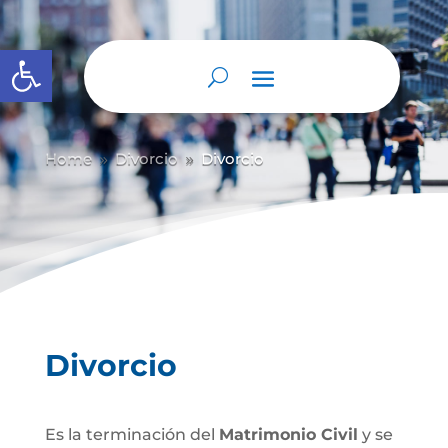
Abrir barra de herramientas
Home
Divorcio
Divorcio
9
9
Divorcio
Es la terminación del
Matrimonio Civil
y se