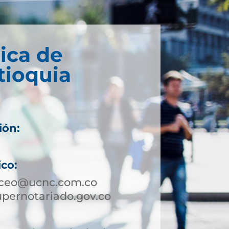
ica de
tioquia
ión:
ico:
aceo@ucnc.com.co
ernotariado.gov.co