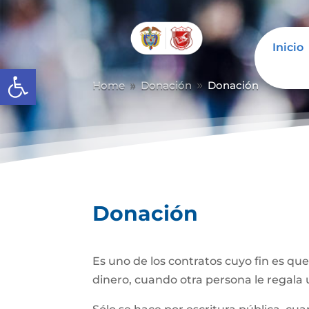
Inicio
Abrir barra de herramientas
Home
Donación
Donación
9
9
Donación
Es uno de los contratos cuyo fin es qu
dinero, cuando otra persona le regala u