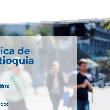
ica de
tioquia
ión:
ico: