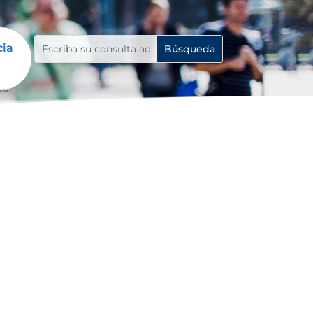
cia
da