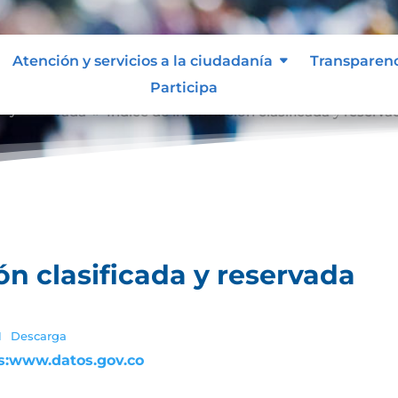
Atención y servicios a la ciudadanía
Transparen
Participa
a y reservada
Índice de información clasificada y reserva
9
ón clasificada y reservada
1
Descarga
s:www.datos.gov.co