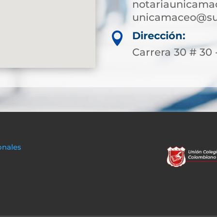
notariaunicam
unicamaceo@sup
Dirección:

Carrera 30 # 30 
onales