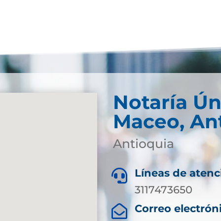
Notaría Ún
Maceo, An
Antioquia
Líneas de atenc

3117473650
Correo electrón
