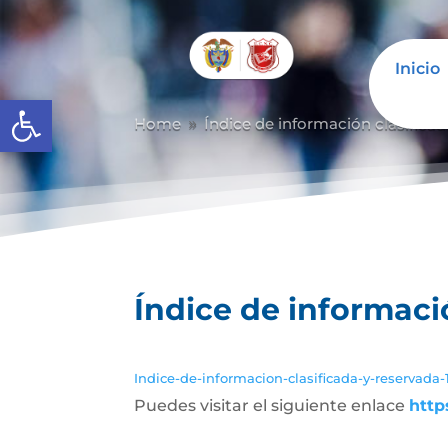
Inicio
Abrir barra de herramientas
Home
Índice de información clasificad
9
Índice de informaci
Indice-de-informacion-clasificada-y-reservada-
Puedes visitar el siguiente enlace
http