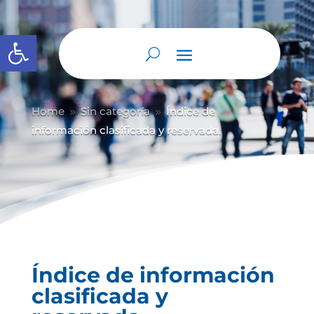
Abrir barra de herramientas
Home
Sin categoría
Índice de
9
9
información clasificada y reservada.
Índice de información
clasificada y