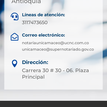
Antioquia
Líneas de atención:

3117473650
Correo electrónico:

notariaunicamaceo@ucnc.com.co
unicamaceo@supernotariado.gov.co
Dirección:

Carrera 30 # 30 - 06. Plaza
Principal