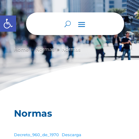
Abrir barra de herramientas
Home
Normas
Normas
9
9
Normas
Decreto_960_de_1970
Descarga