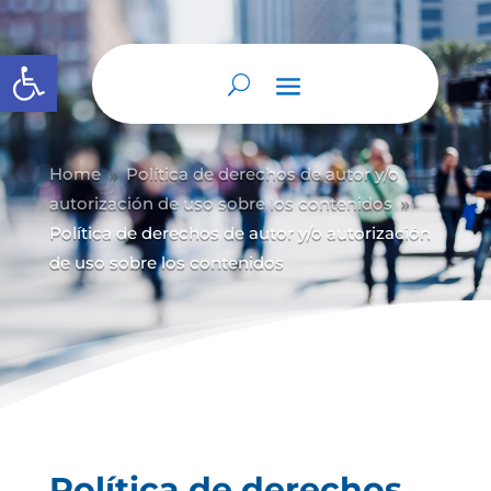
Abrir barra de herramientas
Home
Política de derechos de autor y/
o
9
autorización de uso sobre los contenidos
9
Política de derechos de autor y/o autorización
de uso sobre los contenidos
Política de derechos