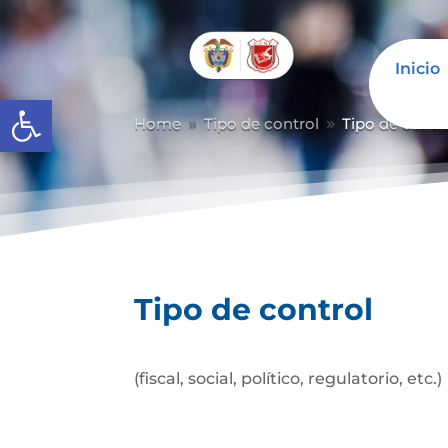
Inicio
Abrir barra de herramientas
Home
Tipo de control
Tipo de contr
9
9
Tipo de control
(fiscal, social, político, regulatorio, etc.)