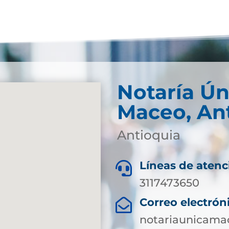
Notaría Ún
Maceo, An
Antioquia
Líneas de atenc

3117473650
Correo electrón

notariaunicam