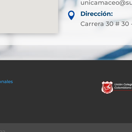
unicamaceo@sup
Dirección:

Carrera 30 # 30 
onales