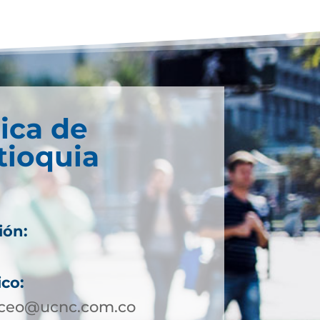
ica de
tioquia
ión:
ico:
aceo@ucnc.com.co