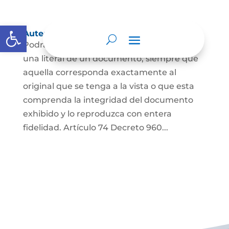
Abrir barra de herramientas
Autenticación de Copias
Podrá autenticarse una copia mecánica o
una literal de un documento, siempre que
aquella corresponda exactamente al
original que se tenga a la vista o que esta
comprenda la integridad del documento
exhibido y lo reproduzca con entera
fidelidad. Artículo 74 Decreto 960...