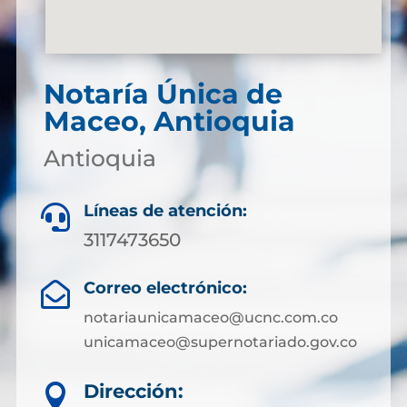
Notaría Única de
Maceo, Antioquia
Antioquia
Líneas de atención:

3117473650
Correo electrónico:

notariaunicamaceo@ucnc.com.co
unicamaceo@supernotariado.gov.co
Dirección:
