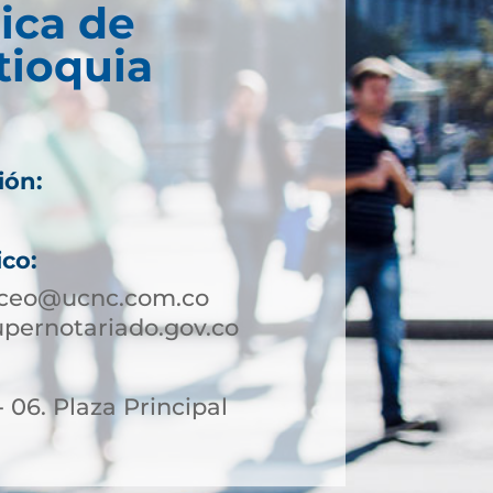
ica de
tioquia
ión:
ico:
aceo@ucnc.com.co
ernotariado.gov.co
- 06. Plaza Principal