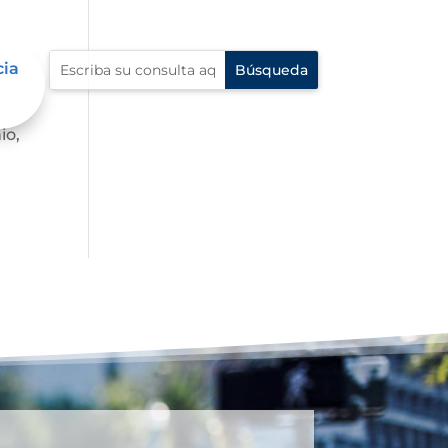
cia
io,