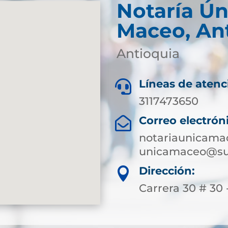
Notaría Ún
Maceo, An
Antioquia
Líneas de atenc

3117473650
Correo electrón

notariaunicam
unicamaceo@sup
Dirección:

Carrera 30 # 30 