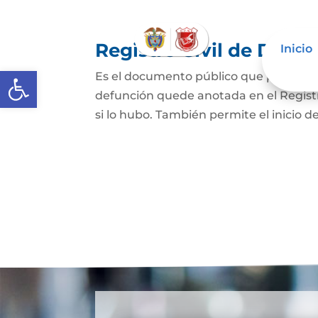
Registro Civil de Defu
Inicio
Abrir barra de herramientas
Es el documento público que prueba el
defunción quede anotada en el Registro
si lo hubo. También permite el inicio de