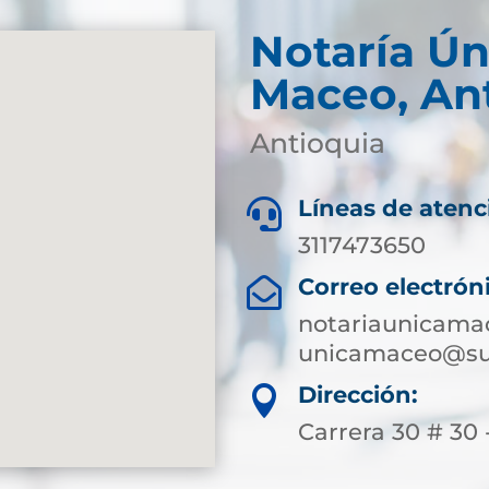
Notaría Ún
Maceo, An
Antioquia
Líneas de atenc

3117473650
Correo electrón

notariaunicam
unicamaceo@sup
Dirección:

Carrera 30 # 30 