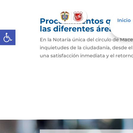
Procedimientos que se
Inicio
las diferentes áreas
Abrir barra de herramientas
En la Notaría única del circulo de Mac
inquietudes de la ciudadanía, desde e
una satisfacción inmediata y el retorno