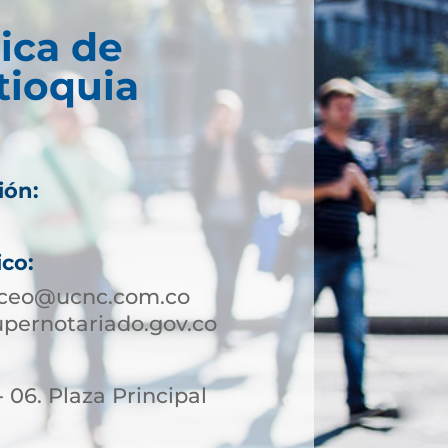
ica de
tioquia
ión:
ico:
aceo@ucnc.com.co
ernotariado.gov.co
- 06. Plaza Principal